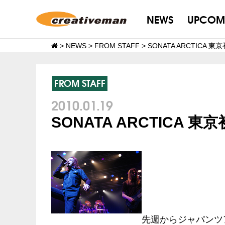
NEWS
UPCOM
>
NEWS
>
FROM STAFF
>
SONATA ARCTIC
FROM STAFF
2010.01.19
SONATA ARCTIC
先週からジャパンツ