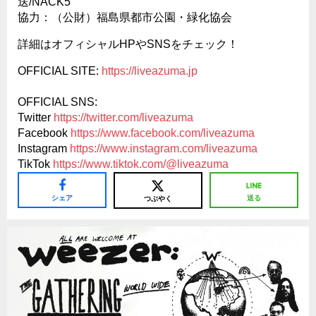
送/NACK5
協力：（公財）福島県都市公園・緑化協会
詳細はオフィシャルHPやSNSをチェック！
OFFICIAL SITE:
https://liveazuma.jp
OFFICIAL SNS:
Twitter
https://twitter.com/liveazuma
Facebook
https://www.facebook.com/
liveazuma
Instagram
https://www.instagram.com/
liveazuma
TikTok
https://www.tiktok.com/@
liveazuma
シェア
送る
つぶやく