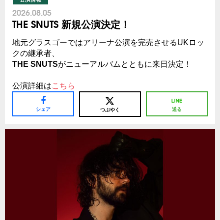
2026.08.05
THE SNUTS 新規公演決定！
地元グラスゴーではアリーナ公演を完売させるUKロッ
クの継承者、
THE SNUTS
がニューアルバムとともに来日決定！
公演詳細は
こちら
シェア
送る
つぶやく