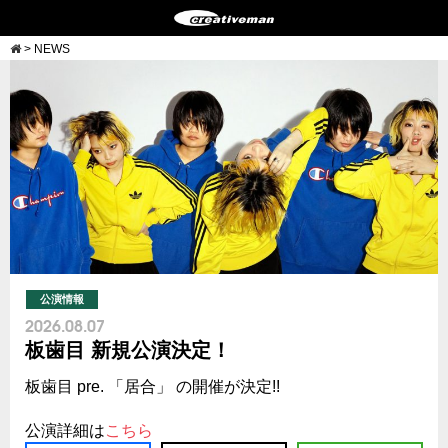
>
NEWS
公演情報
2026.08.07
板歯目 新規公演決定！
板歯目 pre. 「居合」 の開催が決定!!
公演詳細は
こちら