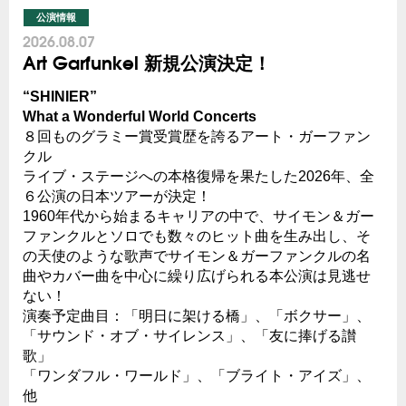
公演情報
2026.08.07
Art Garfunkel 新規公演決定！
“SHINIER”
What a Wonderful World Concerts
８回ものグラミー賞受賞歴を誇るアート・ガーファン
クル
ライブ・ステージへの本格復帰を果たした2026年、全
６公演の日本ツアーが決定！
1960年代から始まるキャリアの中で、サイモン＆ガー
ファンクルとソロでも数々のヒット曲を生み出し、そ
の天使のような歌声でサイモン＆ガーファンクルの名
曲やカバー曲を中心に繰り広げられる本公演は見逃せ
ない！
演奏予定曲目：「明日に架ける橋」、「ボクサー」、
「サウンド・オブ・サイレンス」、「友に捧げる讃
歌」
「ワンダフル・ワールド」、「ブライト・アイズ」、
他