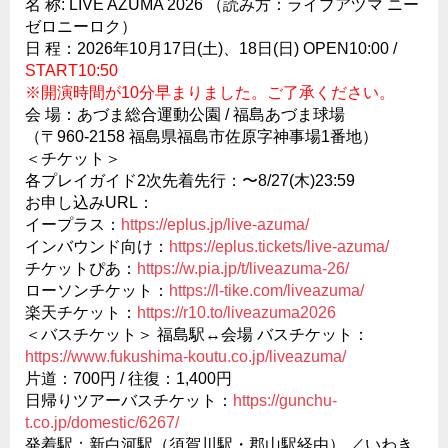
名 称: LIVE AZUMA 2026 （読み方：ライブアヅマ ニー
ゼロニーロク）
日 程：2026年10月17日(土)、18日(日) OPEN10:00 /
START10:50
※開演時間が10分早まりました。ご了承ください。
会 場：あづま総合運動公園 / 福島あづま球場
（〒960-2158 福島県福島市佐原字神事場1番地）
＜チケット＞
各プレイガイド2次先着先行：〜8/27(木)23:59
お申し込みURL：
イープラス：
https://eplus.jp/live-azuma/
インバウンド向け：
https://eplus.tickets/live-azuma/
チケットぴあ：
https://w.pia.jp/t/liveazuma-26/
ローソンチケット：
https://l-tike.com/liveazuma/
楽天チケット：
https://r10.to/liveazuma2026
＜バスチケット＞ 福島駅↔︎会場 バスチケット：
https://www.fukushima-koutu.co.jp/liveazuma/
片道：700円 / 往復：1,400円
日帰りツアーバスチケット：
https://gunchu-
t.co.jp/domestic/6267/
発着駅：新白河駅（須賀川駅・郡山駅経由） ／いわき