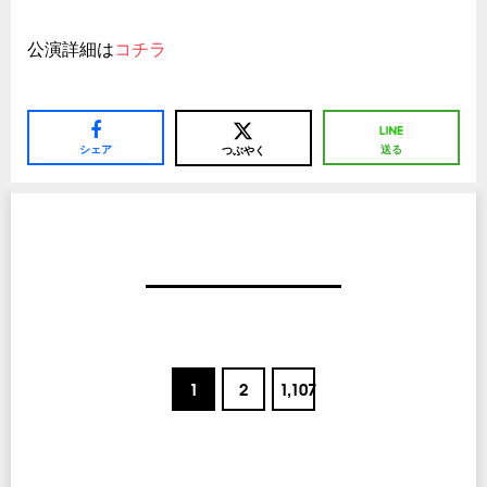
公演詳細は
コチラ
シェア
送る
つぶやく
1
2
1,107