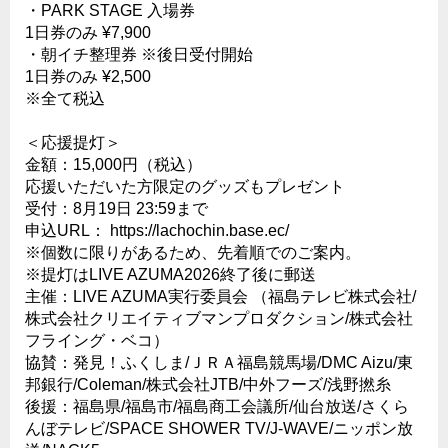
・PARK STAGE 入場券
1日券のみ ¥7,900
・朝イチ整理券 ※後日受付開始
1日券のみ ¥2,500
※全て税込
＜応援提灯＞
金額：15,000円（税込）
応援いただいた方限定のグッズもプレゼント
受付：8月19日 23:59まで
申込URL： https://lachochin.base.ec/
※個数に限りがあるため、先着順でのご案内。
※提灯はLIVE AZUMA2026終了後に郵送
主催：LIVE AZUMA実行委員会 （福島テレビ株式会社/
株式会社クリエイティブマンプロダクション/株式会社
フライング・ベコ）
協賛：発見！ふくしま/ＪＲＡ福島競馬場/DMC Aizu/東
邦銀行/Coleman/株式会社JTB/中外フーズ/浅野撚糸
後援：福島県/福島市/福島商工会議所/仙台放送/さくら
んぼテレビ/SPACE SHOWER TV/J-WAVE/ニッポン放