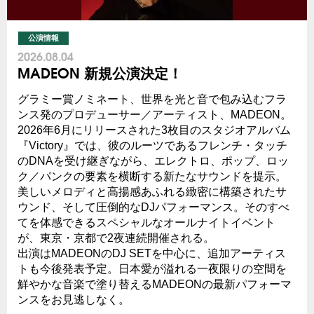
公演情報
2026.08.04
MADEON 新規公演決定！
グラミー賞ノミネート、世界を光と音で包み込むフラ
ンス発のプロデューサー／アーティスト、MADEON。
2026年6月にリリースされた3枚目のスタジオアルバム
『Victory』では、彼のルーツであるフレンチ・タッチ
のDNAを受け継ぎながら、エレクトロ、ポップ、ロッ
ク／パンクの要素を横断する新たなサウンドを提示。
美しいメロディと高揚感あふれる緻密に構築されたサ
ウンド、そして圧倒的なDJパフォーマンス。そのすべ
てを体感できるスペシャルなオールナイトイベント
が、東京・京都で2夜連続開催される。
出演はMADEONのDJ SETを中心に、追加アーティス
トも今後発表予定。日本愛が溢れる一夜限りの空間を
鮮やかな音楽で塗り替えるMADEONの最新パフォーマ
ンスをお見逃しなく。