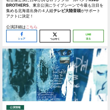
BROTHERS
、東京公演にライブシーンで今最も注目を
集める北海道出身の４人組
テレビ大陸音頭
がサポート
アクトに決定！
公演詳細は
こちら
シェア
送る
つぶやく
公演情報