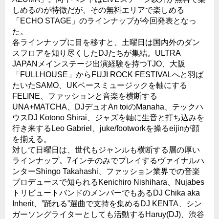
しめるのが特徴だが、その無料エリアで楽しめる
「ECHO STAGE」のラインナップが今回発表となっ
た。
各ラインナップに目を移すと、土曜日は国内外のダン
スフロアを知り尽くしたDJたちが集結。ULTRA
JAPANメインステージ出演経験を持つTJO、大阪
「FULLHOUSE」からFUJI ROCK FESTIVALへと羽ば
たいたSAMO、UKベースミュージックを軸にする
FELINE、ファッションと音楽を横断する
UNA+MATCHA、DJデュオAn toiのManaha、テックハ
ウスDJ Kotono Shirai、ジャズを軸に生音と打ち込みを
行き来するLeo Gabriel、juke/footworkを操るeijinが顔
を揃える。
対して日曜日は、世代もジャンルも横断する層の厚い
ラインナップ。7インチのみでプレイするヴァイナルハ
ンターShingo Takahashi、ファッション業界での音楽
プロデュースで知られるKenichiro Nishihara、Nujabes
トリビュートバンドのメンバーでもあるDJ Chika aka
Inherit、”踊れる”選曲で支持を集めるDJ KENTA、シン
ガーソングライターとしても活動するHaruy(DJ)、渋谷