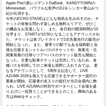
Apple Pieの新レジデントDaBook、KANDYTOWNの
Minnesotah、パワフルな歌声のDJ＆シンガー青山みつ
紀が出演する。
今年のECHO STAGEはどんな熱気を生み出すのか。チ
ケットの有無を問わず楽しめる無料エリアで、ぜひこ
の機会をお見逃しなく。 また、各日程の開演時間が10
分早まり、STARTが10:50となることもアナウンスされ
た。 チケットは各プレイガイドで2次先着先行の販売が
開始となった。 また、最寄りの駅でもある福島駅と会
場を往復するシャトルバスのチケットや、南東北・北
関東発着の日帰りツアーバスのチケット販売も開始と
なった。主要な駐車チケットは完売しているため、各
種バスを利用してのご来場も視野に入れてみては。 更
なるアナウンスとして、5周年を記念して、LIVE
AZUMA 2026を個人でも応援できるサポーター提灯の
募集が開始。応援者の名入りの提灯が当日会場内に飾
られ、LIVE AZUMAの特別サポーターとして会場を盛
り上げに一役買うことができるとのこと。興味のある
方はWebをチェック。