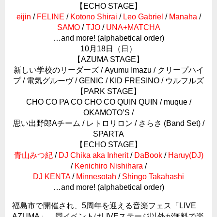
【ECHO STAGE】
eijin
/
FELINE
/
Kotono Shirai
/
Leo Gabriel
/
Manaha
/
SAMO
/
TJO
/
UNA+MATCHA
…and more! (alphabetical order)
10月18日（日）
【AZUMA STAGE】
新しい学校のリーダーズ / Ayumu Imazu / クリープハイ
プ / 電気グルーヴ / GENIC / KID FRESINO / ウルフルズ
【PARK STAGE】
CHO CO PA CO CHO CO QUIN QUIN / muque /
OKAMOTO’S /
思い出野郎Aチーム / レトロリロン / さらさ (Band Set) /
SPARTA
【ECHO STAGE】
青山みつ紀
/
DJ Chika aka Inherit
/
DaBook
/
Haruy(DJ)
/
Kenichiro Nishihara
/
DJ KENTA
/
Minnesotah
/
Shingo Takahashi
…and more! (alphabetical order)
福島市で開催され、5周年を迎える音楽フェス「LIVE
AZUMA」。同イベントはLIVEステージ以外が無料で楽