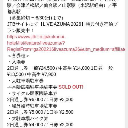
駅／会津若松駅／仙台駅／山形駅（米沢駅経由）／宇
都宮駅
（募集締切 〜8/30(日)まで）
JTBサイトにて【LIVE AZUMA 2026】特典付き宿泊プ
ラン販売中！
https://www.jtb.co.jp/kokunai-
hotel/list/feature/liveazuma/?
RegistFrom=ga202216liveazuma26&utm_medium=affiliat
＜各券種＞
・入場券
2日通し券 一般¥24,500 / 中高生 ¥14,000 1日券 一般
¥13,500 / 中高生 ¥7,900
・大駐車場駐車券
・木陰広場駐車場駐車券
SOLD OUT!
・サイクル民家園駐車券
2日通し券 ¥6,000 / 1日券 ¥3,000
・場外臨時駐車場駐車券
2日通し券 ¥5,000 / 1日券 ¥2,500
・大駐車場バイク券
2日通し券 ¥4,000 / 1日券 ¥2,000