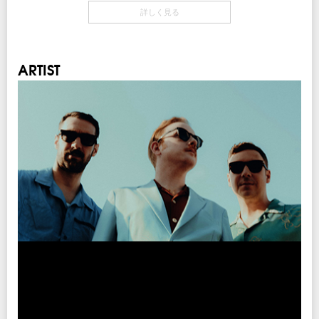
オフィシャル最終先行
チケット発売日
チケット
詳しく見る
期間：5/13(水)12:00～5/17(日)23:59
5/23(土) 10:00am～
1Fスタンディング ￥11,000-(税込/1Drink別)
2F指定席 ￥12,000-(税込/1Drink別)
注意事項
チケット先行
※未就学児(6歳未満)のご入場はお断りいたします。
クリエイティブマン 3A 会員先行
チケット発売日
ARTIST
※公演の延期、中止以外での払い戻しはいたしません。
期間：4/28(火)15:00～4/30(木)18:00
5/23(土) 10:00am～
クリエイティブマン モバイル 会員先行
期間：4/28(火)18:00～4/30(木)18:00
INFO
チケット先行
サンデーフォークプロモーション
：052-320-9100
クリエイティブマン 3A 会員先行
オフィシャル最終先行
期間：4/28(火)15:00～4/30(木)18:00
期間：5/13(水)12:00～5/17(日)23:59
クリエイティブマン モバイル 会員先行
企画・制作・招聘：クリエイティブマンプロダクション
期間：4/28(火)18:00～4/30(木)18:00
プレイガイド
イープラス
オフィシャル最終先行
チケットぴあ
期間：5/13(水)12:00～5/17(日)23:59
ローソンチケット
※Web販売のみ
注意事項
※未就学児(6歳未満)のご入場はお断りいたします。
注意事項
※公演の延期、中止以外での払い戻しはいたしません。
※未就学児(6歳未満)のご入場はお断りいたします。
※公演の延期、中止以外での払い戻しはいたしません。
INFO
※座席位置によっては一部演出や出演者が見づらい場合がございます。予めご了
キョードーインフォメーション
：0570-200-888
承ください。
※ハンディキャップエリアをご希望のお客様はA指定席のチケットをご購入いた
だきましたらご案内いたします。
企画・制作・招聘：クリエイティブマンプロダクション
チケットご購入後、お手数ですが
こちら
より申請をお願いします。