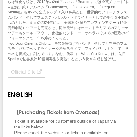
らは進化を続け、2012年の2ndアルバム『Beacon』では全英チャート2位
を記録。続くアルバム『Gameshow』『False Alarm』『Keep on
Smiling』もすべて全英トップ10入りを果たし、世界的なアリーナクラス
のバンド、そしてフェスティバルのヘッドライナーとしての地位を不動の
ものとした。直近の2024年には、全米30公演のアンフィシアター（野外
円形劇場）ツアーを完売させ、同年後半にはオーストラリアでのアリーナ
ツアーもソールドアウト。象徴的なシドニー・オペラハウスでの圧巻のパ
フォーマンスで一年を締めくくった。
Two Door Cinema Clubは、時代を象徴するバンド、そして世界中のフェ
スティバルでヘッドライナーを務めるライブ・フェイバリットとして、そ
の名を音楽史に刻んでいる。なお、代表曲「What You Know」は、先日
Spotifyで世界累計10億回再生を突破するという快挙を成し遂げた。
Official Site
ENGLISH
【Purchasing Tickets from Overseas】
Ticket is available for customers outside of Japan via
the links below.
Please check the website for tickets available for