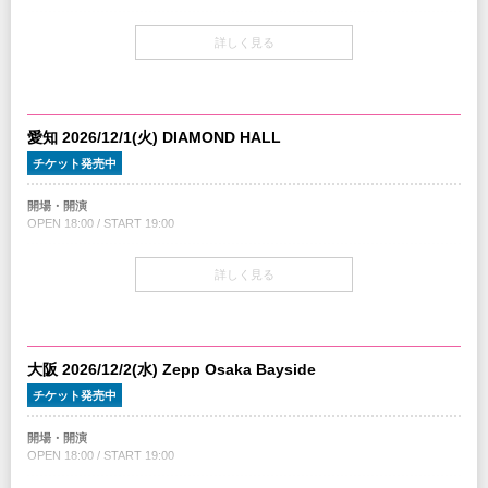
チケット
詳しく見る
アリーナスタンディング ￥11,000-(税込)
S指定席 ￥11,000-(税込)
A指定席 ￥8,000-(税込)
エリアMAP
愛知 2026/12/1(火) DIAMOND HALL
チケット発売中
開場・開演
OPEN 18:00 / START 19:00
チケット
詳しく見る
￥11,000-(税込/All Standing/1Drink別-)
チケット発売日
5/23(土) 10:00am～
大阪 2026/12/2(水) Zepp Osaka Bayside
チケット先行
チケット発売中
クリエイティブマン 3A 会員先行
期間：4/28(火)15:00～4/30(木)18:00
開場・開演
クリエイティブマン モバイル 会員先行
OPEN 18:00 / START 19:00
期間：4/28(火)18:00～4/30(木)18:00