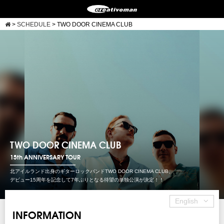
>
SCHEDULE
>
TWO DOOR CINEMA CLUB
TWO DOOR CINEMA CLUB
15th ANNIVERSARY TOUR
北アイルランド出身のギターロックバンドTWO DOOR CINEMA CLUB、
デビュー15周年を記念して7年ぶりとなる待望の単独公演が決定！！
English
INFORMATION