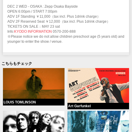
DEC 2 WED - OSAKA : Zepp Osaka Bayside
OPEN 6:00pm / START 7:00pm
ADV 1F Standing ￥11,000（tax incl. Plus 1drink charge）
ADV 2F Reserved Seat ￥12,000（tax incl. Plus 1drink charge）
TICKETS ON SALE：MAY 23 sat
Info:
KYODO INFORMATION
0570-200-888
※Please notice we do not allow children preschool age (5 years old) and
younger to enter the show / venue.
こちらもチェック
LOUIS TOMLINSON
Art Garfunkel