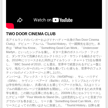
（チケットご購入後、早めの申請にご協力をお願いします。）
INFO
クリエイティブマン：03-3499-6669 (月・水・金 12:00〜16:00)
企画・制作・招聘：クリエイティブマンプロダクション
TWO DOOR CINEMA CLUB
北アイルランドのバンガーおよびドナハディー出身のTwo Door Cinema
Clubは、デビュー・アルバム『Tourist History』で一躍脚光を浴びた。本
作は「What You Know」「Something Good Can Work」「Undercover
Martyn」といったシングルを擁し、ギター主体のポストパンク・フック
と、ダンサブルで洗練されたエレクトロニック・サウンドを融合させてい
る。2010年にリリースされた同作はアイルランド・チャートで1位を獲得
し、「BBC Sound of 2010」にも選出。世界中で絶賛されるデビュー盤と
なり、地元バンガーのガレージで曲を書いていた彼らを、世界中のフェス
ティバルのメインステージへと押し上げた。
メンバーは、アレックス・トリンブル（Vo/Gt/Prog）、サム・ハリデイ
（Gt/Vo）、ケヴィン・ベアード（Ba/Vo）の3人。トリンブルとハリデイ
は学生時代に出会い、共通の友人を通じてベアードが加入。3人はトリン
ブルの両親のガレージで楽曲制作を開始し、バンドに専念するため大学進
学を断念。この賭けは見事に功を奏した。2009年1月にセルフリリースし
たデビューEP『Four Words to Stand On』は好意的なレビューと音楽ブロ
グでのバズを巻き起こし、リード曲「Something Good Can Work」のリ
リースによってその勢いはさらに加速した。『Tourist History』以降も彼