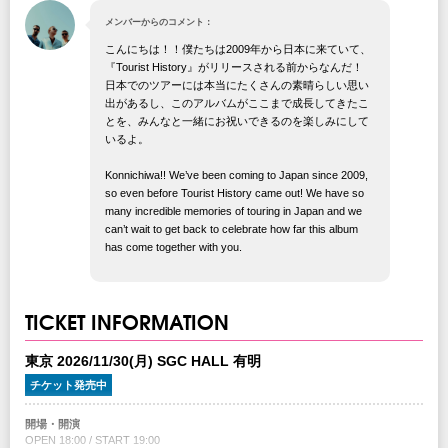
メンバーからのコメント：
こんにちは！！僕たちは2009年から日本に来ていて、
『Tourist History』がリリースされる前からなんだ！
日本でのツアーには本当にたくさんの素晴らしい思い
出があるし、このアルバムがここまで成長してきたこ
とを、みんなと一緒にお祝いできるのを楽しみにして
いるよ。
Konnichiwa!! We’ve been coming to Japan since 2009,
so even before Tourist History came out! We have so
many incredible memories of touring in Japan and we
can’t wait to get back to celebrate how far this album
has come together with you.
TICKET INFORMATION
東京 2026/11/30(月) SGC HALL 有明
チケット発売中
開場・開演
OPEN 18:00 / START 19:00