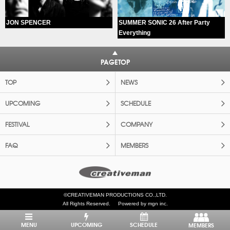
JON SPENCER
SUMMER SONIC 26 After Party
Everything
PAGETOP
TOP
NEWS
UPCOMING
SCHEDULE
FESTIVAL
COMPANY
FAQ
MEMBERS
©CREATIVEMAN PRODUCTIONS CO.,LTD.
All Rights Reserved.
Powered by mgn inc.
MENU
UPCOMING
SCHEDULE
MEMBERS