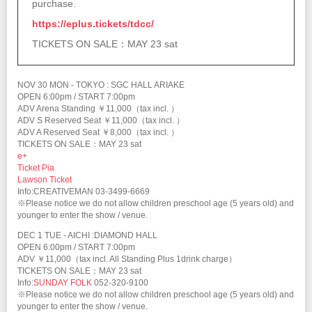
purchase.
https://eplus.tickets/tdcc/
TICKETS ON SALE：MAY 23 sat
NOV 30 MON - TOKYO : SGC HALL ARIAKE
OPEN 6:00pm / START 7:00pm
ADV Arena Standing ￥11,000（tax incl. ）
ADV S Reserved Seat ￥11,000（tax incl. ）
ADV A Reserved Seat ￥8,000（tax incl. ）
TICKETS ON SALE：MAY 23 sat
e+
Ticket Pia
Lawson Ticket
Info:CREATIVEMAN 03-3499-6669
※Please notice we do not allow children preschool age (5 years old) and
younger to enter the show / venue.
DEC 1 TUE - AICHI :DIAMOND HALL
OPEN 6:00pm / START 7:00pm
ADV ￥11,000（tax incl. All Standing Plus 1drink charge）
TICKETS ON SALE：MAY 23 sat
Info:
SUNDAY FOLK
052-320-9100
※Please notice we do not allow children preschool age (5 years old) and
younger to enter the show / venue.