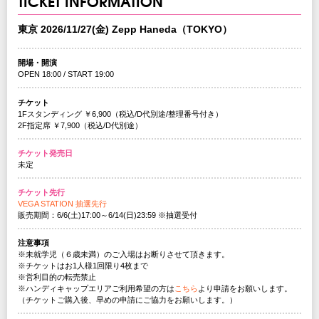
TICKET INFORMATION
東京 2026/11/27(金) Zepp Haneda（TOKYO）
開場・開演
OPEN 18:00 / START 19:00
チケット
1Fスタンディング ￥6,900（税込/D代別途/整理番号付き）
2F指定席 ￥7,900（税込/D代別途）
チケット発売日
未定
チケット先行
VEGA STATION 抽選先行
販売期間：6/6(土)17:00～6/14(日)23:59 ※抽選受付
注意事項
※未就学児（６歳未満）のご入場はお断りさせて頂きます。
※チケットはお1人様1回限り4枚まで
※営利目的の転売禁止
※ハンディキャップエリアご利用希望の方は
こちら
より申請をお願いします。
（チケットご購入後、早めの申請にご協力をお願いします。）