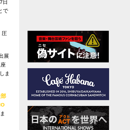
7
日
とで
。圧
出展
鎮座
しま
矢部
HO
ま