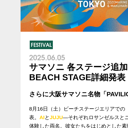
FESTIVAL
2025.06.05
サマソニ 各ステージ追加ア
BEACH STAGE詳細発表
さらに大阪サマソニ名物「PAVIL
8月
16
日（土）ビーチステージエリアでの
表。
AI
と
JUJU
―
それぞれロサンゼルスと
体験した両名。彼女たちをはじめとした素