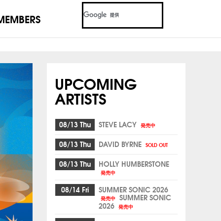
MEMBERS
UPCOMING
ARTISTS
08/13 Thu
STEVE LACY
発売中
08/13 Thu
DAVID BYRNE
SOLD OUT
08/13 Thu
HOLLY HUMBERSTONE
発売中
08/14 Fri
SUMMER SONIC 2026
SUMMER SONIC
発売中
2026
発売中