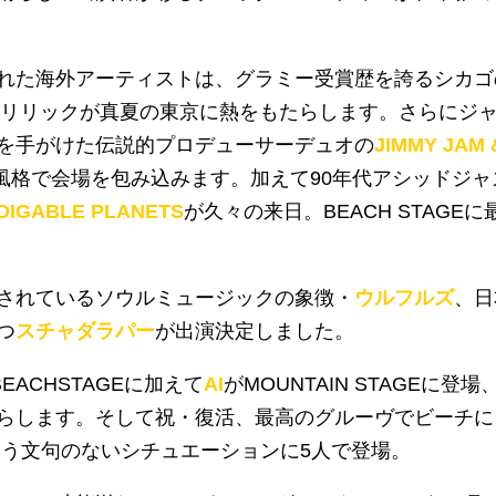
れた海外アーティストは、グラミー受賞歴を誇るシカゴ
リリックが真夏の東京に熱をもたらします。さらにジ
を手がけた伝説的プロデューサーデュオの
JIMMY JAM 
風格で会場を包み込みます。加えて
90
年代アシッドジャ
DIGABLE PLANETS
が久々の来日。
BEACH STAGE
に
されているソウルミュージックの象徴・
ウルフルズ
、日
つ
スチャダラパー
が出演決定しました。
BEACH
STAGEに加えて
AI
が
MOUNTAIN STAGE
に登場
らします。そして祝・復活、最高のグルーヴでビーチに
いう文句のないシチュエーションに
5
人で登場。