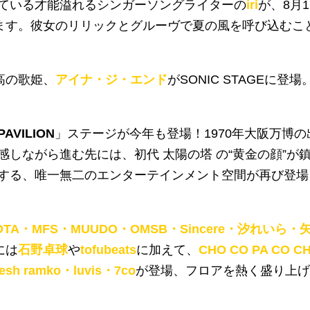
ている才能溢れるシンガーソングライターの
iri
が、
8
月
1
ます。彼女のリリックとグルーヴで夏の風を呼び込むこ
高の歌姫、
アイナ・ジ・エンド
が
SONIC STAGE
に登場
PAVILION
」ステージが今年も登場！
1970
年大阪万博の
感しながら進む先には、初代 太陽の塔 の
“
黄金の顔
”
が
する、唯一無二のエンターテインメント空間が再び登場
SHOTA・MFS・MUUDO・OMSB・Sincere・汐れいら・
には
石野卓球
や
tofubeats
に加えて、
CHO CO PA CO C
esh ramko・luvis・7co
が登場、フロアを熱く盛り上げ