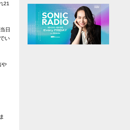
れ21
！当日
でい
信や
ま