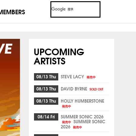
MEMBERS
UPCOMING
ARTISTS
08/13 Thu
STEVE LACY
発売中
08/13 Thu
DAVID BYRNE
SOLD OUT
08/13 Thu
HOLLY HUMBERSTONE
発売中
08/14 Fri
SUMMER SONIC 2026
SUMMER SONIC
発売中
2026
発売中