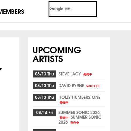
MEMBERS
UPCOMING
ARTISTS
ア
08/13 Thu
STEVE LACY
発売中
08/13 Thu
DAVID BYRNE
SOLD OUT
08/13 Thu
HOLLY HUMBERSTONE
発売中
08/14 Fri
SUMMER SONIC 2026
SUMMER SONIC
発売中
2026
発売中