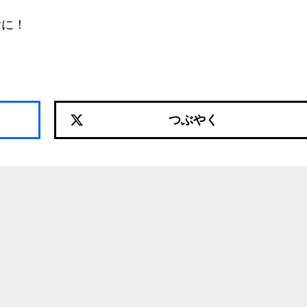
r
に！
つぶやく