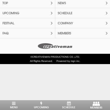
TOP
NEWS
UPCOMING
SCHEDULE
FESTIVAL
COMPANY
FAQ
MEMBERS
©CREATIVEMAN PRODUCTIONS CO.,LTD.
All Rights Reserved.
Powered by mgn inc.
MENU
UPCOMING
SCHEDULE
MEMBERS