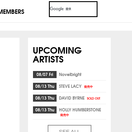
MEMBERS
UPCOMING
ARTISTS
08/07 Fri
Novelbright
08/13 Thu
STEVE LACY
発売中
08/13 Thu
DAVID BYRNE
SOLD OUT
08/13 Thu
HOLLY HUMBERSTONE
発売中
SEE ALL