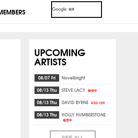
MEMBERS
UPCOMING
ARTISTS
08/07 Fri
Novelbright
08/13 Thu
STEVE LACY
発売中
08/13 Thu
DAVID BYRNE
SOLD OUT
08/13 Thu
HOLLY HUMBERSTONE
発売中
SEE ALL