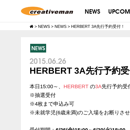
NEWS
UPCOM
>
NEWS
>
NEWS
>
HERBERT 3A先行予約受付！
NEWS
2015.06.26
HERBERT 3A先行予約
本日15:00～、
HERBERT
の
3A
先行予約受
※抽選受付
※4枚まで申込み可
※未就学児(6歳未満)のご入場をお断りさ