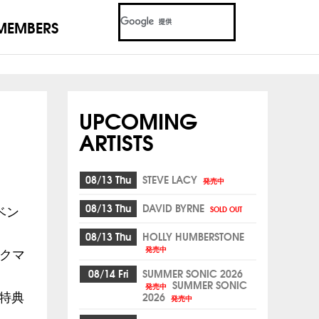
MEMBERS
UPCOMING
ARTISTS
08/13 Thu
STEVE LACY
発売中
08/13 Thu
DAVID BYRNE
SOLD OUT
ベン
08/13 Thu
HOLLY HUMBERSTONE
発売中
ックマ
08/14 Fri
SUMMER SONIC 2026
SUMMER SONIC
発売中
2026
特典
発売中