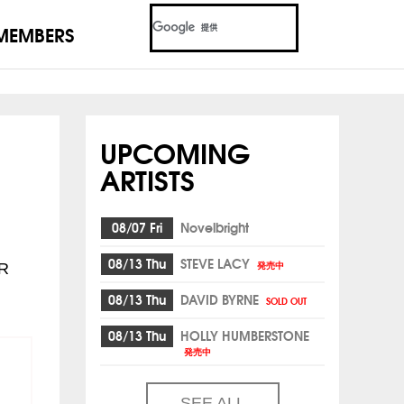
MEMBERS
UPCOMING
ARTISTS
08/07 Fri
Novelbright
08/13 Thu
STEVE LACY
発売中
R
08/13 Thu
DAVID BYRNE
SOLD OUT
08/13 Thu
HOLLY HUMBERSTONE
発売中
SEE ALL