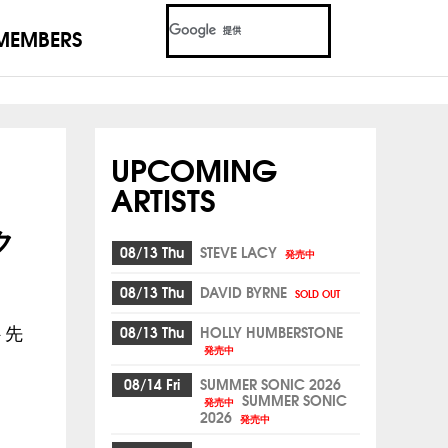
MEMBERS
UPCOMING
ARTISTS
ク
08/13 Thu
STEVE LACY
発売中
08/13 Thu
DAVID BYRNE
SOLD OUT
08/13 Thu
HOLLY HUMBERSTONE
ト先
発売中
08/14 Fri
SUMMER SONIC 2026
SUMMER SONIC
発売中
2026
発売中