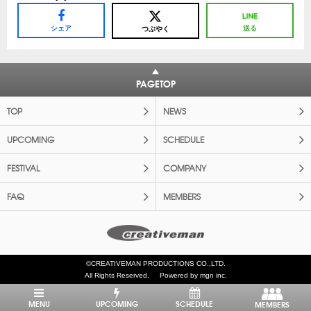
シェア
送る
つぶやく
PAGETOP
TOP
NEWS
UPCOMING
SCHEDULE
FESTIVAL
COMPANY
FAQ
MEMBERS
©CREATIVEMAN PRODUCTIONS CO.,LTD.
All Rights Reserved.
Powered by mgn inc.
MENU
UPCOMING
SCHEDULE
MEMBERS