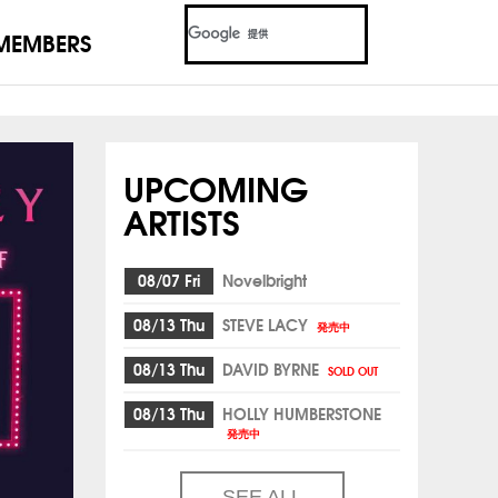
MEMBERS
UPCOMING
ARTISTS
08/07 Fri
Novelbright
08/13 Thu
STEVE LACY
発売中
08/13 Thu
DAVID BYRNE
SOLD OUT
08/13 Thu
HOLLY HUMBERSTONE
発売中
SEE ALL