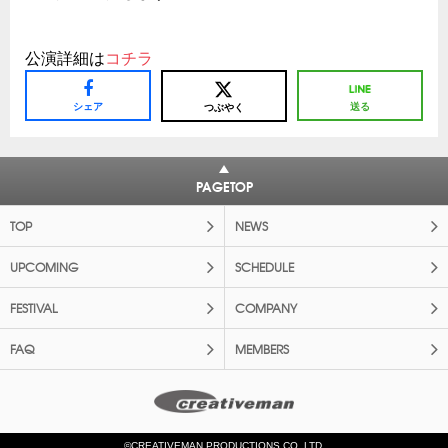
公演詳細は
コチラ
シェア
送る
つぶやく
PAGETOP
TOP
NEWS
UPCOMING
SCHEDULE
FESTIVAL
COMPANY
FAQ
MEMBERS
©CREATIVEMAN PRODUCTIONS CO.,LTD.