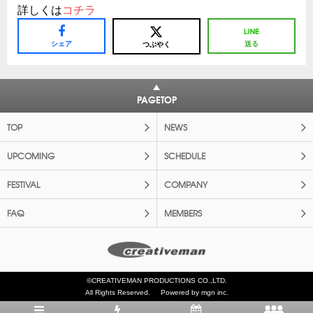
詳しくは
コチラ
シェア
送る
つぶやく
PAGETOP
TOP
NEWS
UPCOMING
SCHEDULE
FESTIVAL
COMPANY
FAQ
MEMBERS
©CREATIVEMAN PRODUCTIONS CO.,LTD.
All Rights Reserved.
Powered by mgn inc.