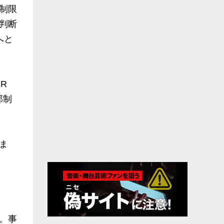
制限
判断
へと
R
部制
ま
。事