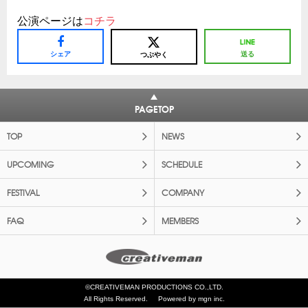
公演ページは
コチラ
シェア
送る
つぶやく
PAGETOP
TOP
NEWS
UPCOMING
SCHEDULE
FESTIVAL
COMPANY
FAQ
MEMBERS
©CREATIVEMAN PRODUCTIONS CO.,LTD.
All Rights Reserved.
Powered by mgn inc.