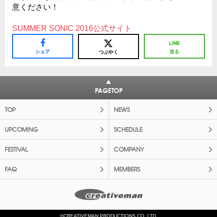
意ください！
SUMMER SONIC 2016公式サイト
シェア
送る
つぶやく
PAGETOP
TOP
NEWS
UPCOMING
SCHEDULE
FESTIVAL
COMPANY
FAQ
MEMBERS
©CREATIVEMAN PRODUCTIONS CO.,LTD.