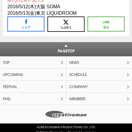
MYSTERY JETS
2016/5/12(木)大阪 SOMA
2016/5/13(金)東京 LIQUIDROOM
シェア
送る
つぶやく
PAGETOP
TOP
NEWS
UPCOMING
SCHEDULE
FESTIVAL
COMPANY
FAQ
MEMBERS
©CREATIVEMAN PRODUCTIONS CO.,LTD.