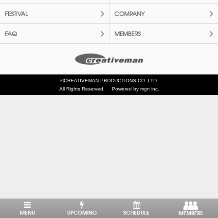
FESTIVAL
COMPANY
FAQ
MEMBERS
©CREATIVEMAN PRODUCTIONS CO.,LTD.
All Rights Reserved.
Powered by mgn inc.
MENU
UPCOMING
SCHEDULE
MEMBERS