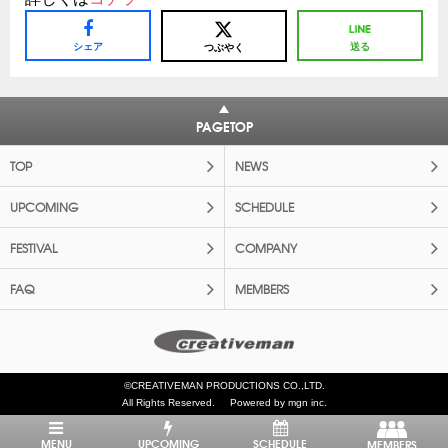
シェア
送る
つぶやく
PAGETOP
TOP
NEWS
UPCOMING
SCHEDULE
FESTIVAL
COMPANY
FAQ
MEMBERS
©CREATIVEMAN PRODUCTIONS CO.,LTD.
All Rights Reserved.
Powered by mgn inc.
MENU
UPCOMING
SCHEDULE
MEMBERS