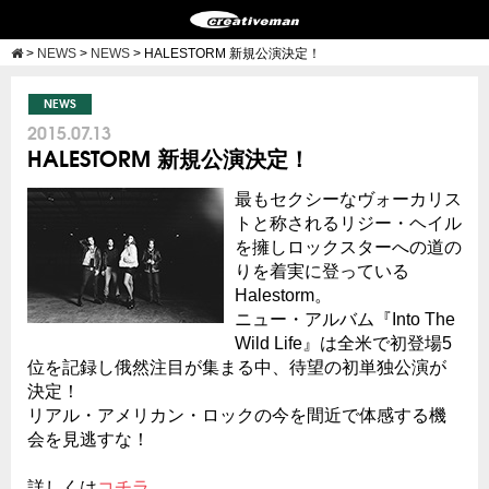
>
NEWS
>
NEWS
>
HALESTORM 新規公演決定！
NEWS
2015.07.13
HALESTORM 新規公演決定！
最もセクシーなヴォーカリス
トと称されるリジー・ヘイル
を擁しロックスターへの道の
りを着実に登っている
Halestorm。
ニュー・アルバム『Into The
Wild Life』は全米で初登場5
位を記録し俄然注目が集まる中、待望の初単独公演が
決定！
リアル・アメリカン・ロックの今を間近で体感する機
会を見逃すな！
詳しくは
コチラ