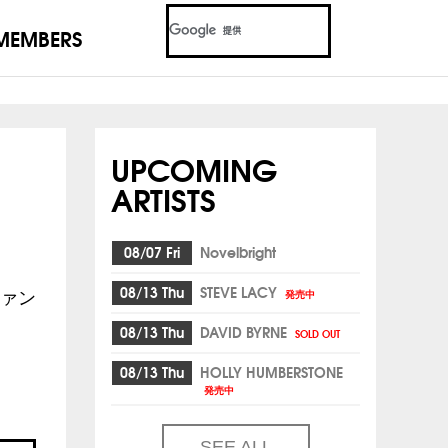
MEMBERS
UPCOMING
ARTISTS
08/07 Fri
Novelbright
08/13 Thu
STEVE LACY
発売中
ァン
08/13 Thu
DAVID BYRNE
SOLD OUT
08/13 Thu
HOLLY HUMBERSTONE
発売中
SEE ALL