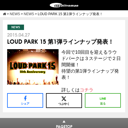
>
NEWS
>
NEWS
>
LOUD PARK 15 第1弾ラインナップ発表！
NEWS
2015.04.27
LOUD PARK 15 第1弾ラインナップ発表！
今回で10回目を迎えるラウ
ドパークは３ステージで２日
間開催！
待望の第1弾ラインナップ発
表！
詳しくは
コチラ
シェア
送る
つぶやく
PAGETOP