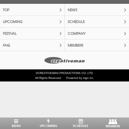
TOP
NEWS
UPCOMING
SCHEDULE
FESTIVAL
COMPANY
FAQ
MEMBERS
©CREATIVEMAN PRODUCTIONS CO.,LTD.
All Rights Reserved.
Powered by mgn inc.
MENU
UPCOMING
SCHEDULE
MEMBERS