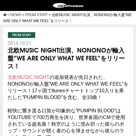
>
NEWS
>
FROM STAFF
>
北欧MUSIC NIGHT出演、NONONOが輸入盤”WE
ARE ONLY WHAT WE FEEL”をリリース！
FROM STAFF
2014.10.21
北欧MUSIC NIGHT出演、NONONOが輸入
盤”WE ARE ONLY WHAT WE FEEL”をリリー
ス！
北欧MUSIC NIGHT
の追加発表が先日された、
NONONOが輸入盤”WE ARE ONLY WHAT WE FEEL”を
リリース！17ヶ国でItunesチャートトップ10入りを果
たした”PUMPIN BLOOD”を
含む、全10曲！
軽快に響き渡る口笛が印象的な”PUMPIN BLOOD”は
YOUTUBEで700万再生を誇り、世界各国のCMで使用
されている超名曲！秋空のように澄み切った彼らのポ
ップ・サウンドが聴く者の心を弾ませながら彼らのラ