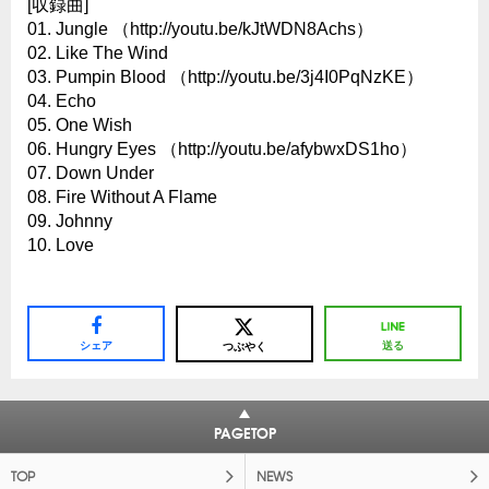
[収録曲]
01. Jungle （http://youtu.be/kJtWDN8Achs）
02. Like The Wind
03. Pumpin Blood （http://youtu.be/3j4I0PqNzKE）
04. Echo
05. One Wish
06. Hungry Eyes （http://youtu.be/afybwxDS1ho）
07. Down Under
08. Fire Without A Flame
09. Johnny
10. Love
シェア
送る
つぶやく
PAGETOP
TOP
NEWS