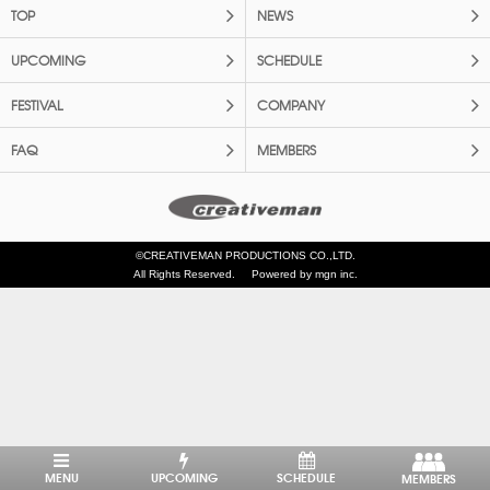
TOP
NEWS
UPCOMING
SCHEDULE
FESTIVAL
COMPANY
FAQ
MEMBERS
©CREATIVEMAN PRODUCTIONS CO.,LTD.
All Rights Reserved.
Powered by mgn inc.
MENU
UPCOMING
SCHEDULE
MEMBERS