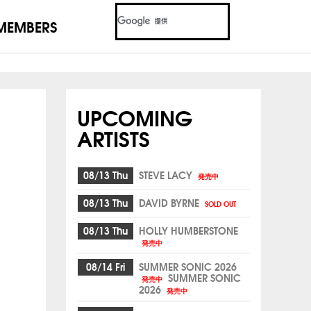
MEMBERS
UPCOMING
ARTISTS
08/13 Thu
STEVE LACY
発売中
08/13 Thu
DAVID BYRNE
SOLD OUT
08/13 Thu
HOLLY HUMBERSTONE
発売中
08/14 Fri
SUMMER SONIC 2026
SUMMER SONIC
発売中
2026
発売中