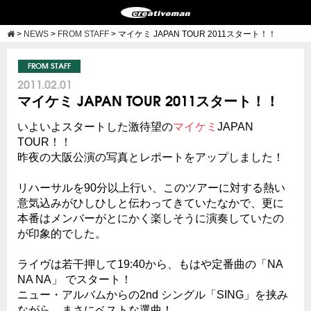
>
NEWS
>
FROM STAFF
>
マイケミ JAPAN TOUR 2011スタート！！
FROM STAFF
2011.02.01
マイケミ JAPAN TOUR 2011スタート！！
いよいよスタートした激待望の
マイケミ
JAPAN
TOUR！！
昨夜の大阪公演の写真とレポートをアップしました！
リハーサルを90分以上行い、このツアーに対する熱い
意気込みがひしひしと伝わってきていたなかで、更に
本番はメンバーがとにかく楽しそうに演奏していたの
が印象的でした。
ライヴは若干押して19:40から、もはや定番曲の「NA
NA NA」 でスタート！
ニュー・アルバムからの2nd シングル「SING」を挟み
ながら、まさにベストな選曲！