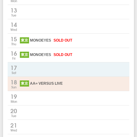
Mon
13
Tue
14
Wed
15
東京
MONOEYES
SOLD OUT
Thu
16
東京
MONOEYES
SOLD OUT
Fri
17
Sat
18
東京
AA= VERSUS LIVE
Sun
19
Mon
20
Tue
21
Wed