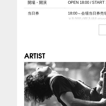
開場・開演
OPEN 18:00 / START 
当日券
18:00～会場当日券
￥8,000-(税込/All stan
チケット
￥7,500-(税込/All stan
チケット発売日
10/22（土）10:00～
ARTIST
プレイガイド
イープラス
：
eplus.jp
チケットぴあ
：0570-
ローソンチケット
：05
楽天チケット
：
http://
※0570で始まる電話
注意事項
未就学児（6歳未満）
INFO
クリエイティブマン TEL