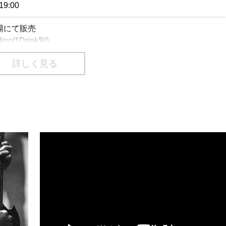
19:00
売場にて販売
ding/1Drink別)
詳しく見る
ding/1Drink別)
02-9999 （Pコード：313-817）
70-084-003（Lコード：73706）
r-t.jp/ryanadams
番号は、一部携帯・PHS不可
のご入場はお断りさせていただきます。
：03-3499-6669