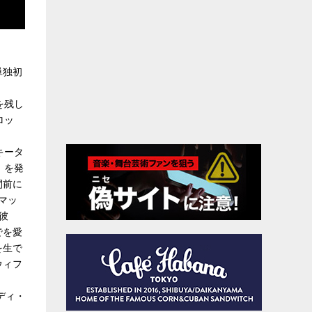
単独初
を残し
ロッ
キータ
）を発
間前に
マッ
彼
でを愛
を生で
ウィフ
ディ・