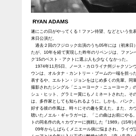
主催：クリエイティブマン /
Hostess En
制作・招聘：クリエイティブマン
RYAN ADAMS
遂にこの日がやってくる！ファン待望、などという生
来日公演だ。
過去２回のフジロック出演のうち05年には（初来日
たが、10年を経て実現した昨年のリベンジは、ファン
ク’15のベスト・アクトに選ぶ人も少なくなかった。
1974年11月5日、ノース・カロライナ州ジャクソ
ウンは、オルタナ・カントリー・ブームの一端を担った
表するや、エルトン・ジョンをはじめ多くの先輩。同輩
撮影されたシングル「ニューヨーク・ニューヨーク」
シュ・ヒット、グラミー賞にもノミネートされた。そ
は、多作家としても知られるように。しかも、パンク
好する彼の作風は、時々にその趣を変えた。また、カ
聴いたノエル・ギャラガーは、「この曲はお前にやる
トの同名作の丸々カヴァーに挑戦した『1989』(15
09年からしばらくメニエール病に悩まされ、ライヴ活
ムーアとは今年に入り正式に離婚が成立、“恋（失恋）