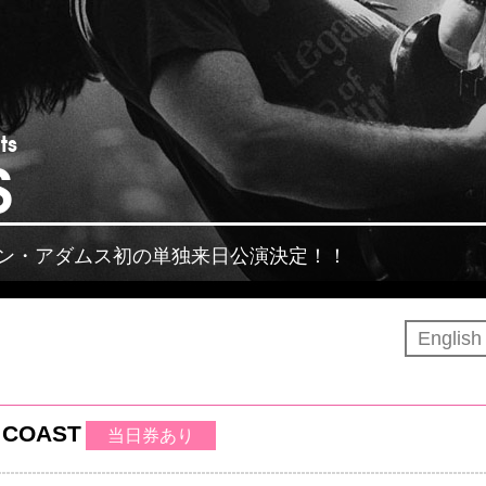
ts
S
ン・アダムス初の単独来日公演決定！！
Englis
 COAST
当日券あり