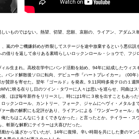
tertainment
易しいものではない。熱望、切望、悲願、哀願の、ライアン、アダムス
）、嵐の中ご機嫌斜めが炸裂してステージを途中放棄するという悪伝説
への借りを返して余りある素晴らしいロックンロール・ショウで、フジ
ンヴィル生まれ。高校在学中にバンド活動を始め、94年に結成したウィス
。バンド解散後ソロに転向、デビュー作『ハートブレイカー』（00年
が賛辞を寄せた。翌年『ゴールド』を発表。9.11同時多発テロの１週
のMVに映る在りし日のツイン・タワーに人々は思いを巡らせ、同曲はス
の後、ほぼ毎年新作をリリースし、時には1年に３枚を出すこともあった
、ロックンロール、カントリー、フォーク、ジャムにヘヴィ・メタルま
ヴァー曲の解釈にも定評があり、ライアンによる「ワンダーウォール」
。俺たちはこんなにうまくできなかった」と言ったとか。テイラー・ス
年)も、斬新な解釈にテイラーは大喜びだった。
動から遠ざかっていたが、14年に復帰。辛い時期を共にした妻のマン
多き男の人生”が再スタートした。