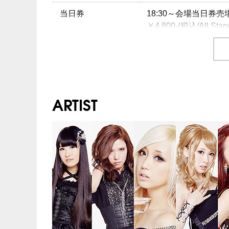
当日券
18:30～会場当日券
￥4,800-(税込/All Stan
チケット
￥4,300-(税込/All Stan
チケット発売日
10/29(土)10:00am～
ARTIST
プレイガイド
イープラス
：
eplus.jp
チケットぴあ
：0570-
ローソンチケット
：05
※0570で始まる電話
注意事項
※未就学児入場不可
INFO
クリエイティブマンTEL：
主催：
Village Again Association
運営：