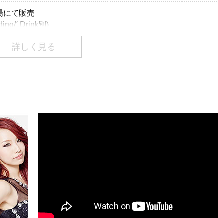
売場にて販売
ding/1Drink別)
詳しく見る
ding/1Drink別)
02-9999 （P：310-993）
70-084-003（L：76428）
番号は、一部携帯・PHS不可
03-3499-6669
クリエイティブマン