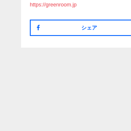
https://greenroom.jp
シェア