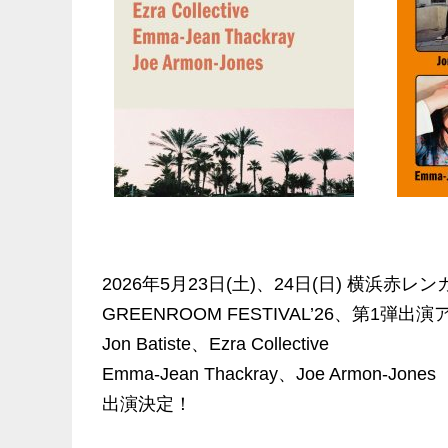
2026年5月23日(土)、24日(日) 横浜赤
GREENROOM FESTIVAL’26、第1弾
Jon Batiste、Ezra Collective
Emma-Jean Thackray、Joe Armon-Jones
出演決定！