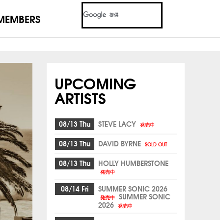
MEMBERS
UPCOMING
ARTISTS
08/13 Thu
STEVE LACY
発売中
08/13 Thu
DAVID BYRNE
SOLD OUT
08/13 Thu
HOLLY HUMBERSTONE
発売中
08/14 Fri
SUMMER SONIC 2026
SUMMER SONIC
発売中
2026
発売中