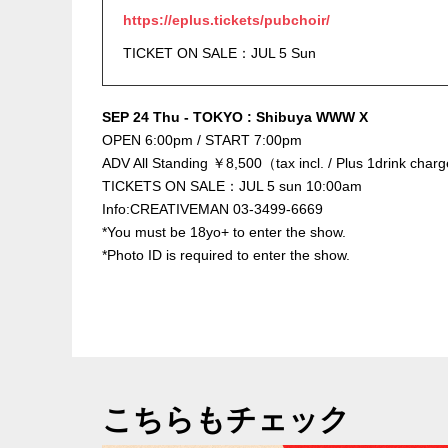
https://eplus.tickets/pubchoir/
TICKET ON SALE：JUL 5 Sun
SEP 24 Thu - TOKYO : Shibuya WWW X
OPEN 6:00pm / START 7:00pm
ADV All Standing ￥8,500（tax incl. / Plus 1drink cha
TICKETS ON SALE：JUL 5 sun 10:00am
Info:CREATIVEMAN 03-3499-6669
*You must be 18yo+ to enter the show.
*Photo ID is required to enter the show.
こちらもチェック