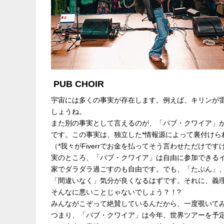
PUB CHOIR
宇宙には多くの事実が存在します。例えば、キリンが雷
しょうね。
また別の事実として言えるのが、「パブ・クワイア」
です。この事実は、独立した*情報源によって裏付けら
（*我々がFiverrでお金を払ってそう言わせただけです
実のところ、「パブ・クワイア」は自由に参加できる
家でダラダラ過ごすのも自由です。でも、「たぶん」
「間違いなく」気分が良くなるはずです。それに、義
そんなに悪いことじゃないでしょう？！?
みんながこぞって絶賛しているんだから、一度覗いて
つまり、「パブ・クワイア」は今年、世界ツアーを予