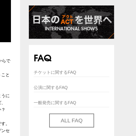
FAQ
からで
チケットに関するFAQ
うこと
公演に関するFAQ
ように
一般発売に関するFAQ
ば、
たか？
ALL FAQ
です。
ゲンセ