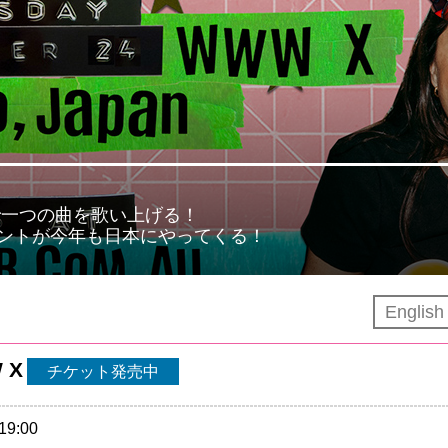
で一つの曲を歌い上げる！
ントが今年も日本にやってくる！
Englis
 X
チケット発売中
19:00