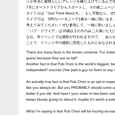
ンが本当に素晴らしいアレンジを練り上げているんで
7月にオーストラリアからスタートし、その後ニュー
タイトルは『Just Think About It』。もし可能
ライブでは、3声のハーモニーで1曲を一緒に歌います
考えてみてください！ぜひ参加して、一緒に歌いまし
「パブ・クワイア」は18歳以上の方のみご入場いただ
なお、本イベントでは撮影が行われますので、 あら
ことで、イベント中の撮影に同意したものとみなされ
There are many facts in the known universe. For instanc
guess because they are so tall?
Another fact is that Pub Choir is the world’s biggest, be
independent* sources (*we paid a guy on fiverr to say it
An actually true fact is that Pub Choir is an opt-in ex
like you always do. But you PROBABLY should come an
better if you did. And hasn’t your sister-in-law been as
keeps bloody going on about it, maybe it’s worth a look.
What I'm saying is that Pub Choir will be touring acros