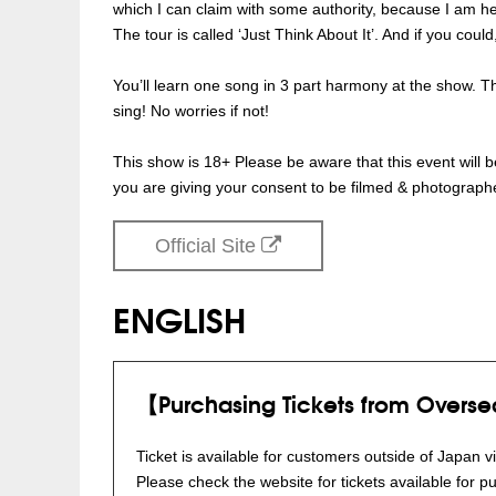
which I can claim with some authority, because I am her
The tour is called ‘Just Think About It’. And if you could
You’ll learn one song in 3 part harmony at the show. Th
sing! No worries if not!
This show is 18+ Please be aware that this event will 
you are giving your consent to be filmed & photographe
Official Site
ENGLISH
【Purchasing Tickets from Overs
Ticket is available for customers outside of Japan vi
Please check the website for tickets available for p