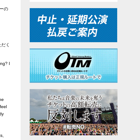
ーの
ただく
ing? I
me
feel
dy
s,