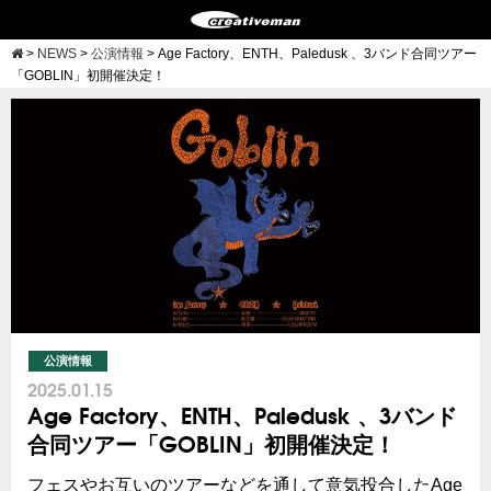
>
NEWS
>
公演情報
>
Age Factory、ENTH、Paledusk 、3バンド合同ツアー
「GOBLIN」初開催決定！
公演情報
2025.01.15
Age Factory、ENTH、Paledusk 、3バンド
合同ツアー「GOBLIN」初開催決定！
フェスやお互いのツアーなどを通して意気投合したAge