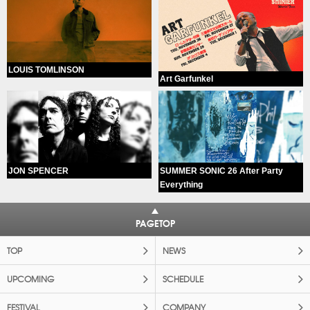
LOUIS TOMLINSON
Art Garfunkel
JON SPENCER
SUMMER SONIC 26 After Party
Everything
PAGETOP
TOP
NEWS
UPCOMING
SCHEDULE
FESTIVAL
COMPANY