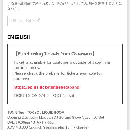
する最も刺激的で愛されるバンドのひとつとしての地位を確立することに
なった。
Official Site
ENGLISH
【Purchasing Tickets from Overseas】
Ticket is available for customers outside of Japan via
the links below.
Please check the website for tickets available for
purchase.
https://eplus.tickets/thebetaband/
TICKETS ON SALE：OCT 18 sat
JUN 9 Tue - TOKYO : LIQUIDROOM
Opening DJs : John Maclean DJ Set and Steve Mason DJ Set
OPEN 6:00pm / START 7:00pm
ADV ￥8,800 (tax incl. /standing plus 1drink charge)