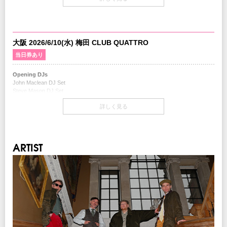
開場・開演
OPEN 18:00 / START 19:00
当日券
18:00～会場当日券売場にて販売
大阪 2026/6/10(水) 梅田 CLUB QUATTRO
￥9,800-(税込/All Standing/1Drink別)
当日券あり
チケット
Opening DJs
￥8,800-(税込/All Standing/1Drink別)
John Maclean DJ Set
Steve Mason DJ Set
チケット発売日
10/18(土) 10:00am～
詳しく見る
開場・開演
OPEN 18:00 / START 19:00
チケット先行
クリエイティブマン 3A 会員先行
当日券
期間：10/8(水)15:00～10/13(月)18:00
ARTIST
18:00～会場当日券売場にて販売
クリエイティブマン モバイル 会員先行
￥9,800-(税込/All Standing/1Drink別)
期間：10/8(水)18:00～10/13(月)18:00
イープラス
チケット
期間：10/14(火)12:00～10/15(水)23:59
￥8,800-(税込/All Standing/1Drink別)
チケットぴあ
期間：10/14(火)12:00～10/16(木)23:59
チケット発売日
ローソンチケット
10/18(土) 10:00am～
期間：10/14(火)12:00～10/15(水)23:59