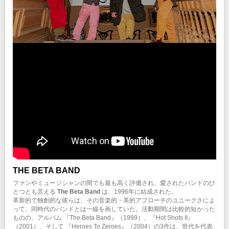
チケット先行
プレイガイド
クリエイティブマン 3A 会員先行
イープラス
期間：10/8(水)15:00～10/13(月)18:00
チケットぴあ
クリエイティブマン モバイル 会員先行
ローソンチケット
期間：10/8(水)18:00～10/13(月)18:00
※Web販売のみ
イープラス
注意事項
期間：10/14(火)12:00～10/16(木)23:59
※未就学児(6歳未満)のご入場はお断りいたします。
チケットぴあ
※ハンディキャップエリアご利用希望の方は
こちら
より申請をお願いします。
期間：10/14(火)12:00～10/16(木)23:59
（チケットご購入後、早めの申請にご協力をお願いします。）
ローソンチケット
期間：10/14(火)12:00～10/16(木)23:59
INFO
クリエイティブマン：03-3499-6669 (月・水・金 12:00〜16:00)
プレイガイド
イープラス
チケットぴあ
企画・制作・招聘：クリエイティブマンプロダクション
ローソンチケット
※Web販売のみ
注意事項
THE BETA BAND
※未就学児(6歳未満)のご入場はお断りいたします。
ファンやミュージシャンの間でも最も高く評価され、愛されたバンドのひ
とつとも言える
The Beta Band
は、1996年に結成された。
INFO
革新的で独創的な彼らは、その音楽的・美的アプローチのユニークさによ
梅田クラブクアトロ
06-6311-8111
って、同時代のバンドとは一線を画していた。活動期間は比較的短かった
ものの、アルバム 『The Beta Band』（1999）、『Hot Shots II』
（2001）、そして 『Heroes To Zeroes』（2004）の3作は、世代を代表
企画・制作・招聘：クリエイティブマンプロダクション