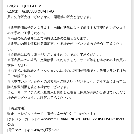
6/9(火）LIQUIDROOM
6/10(水）梅田CLUB QUATTRO
共に先行販売はございません。開場後の販売となります。
※販売時間は予定となります。当日の状況によって前後する可能性がございます
ので予めご了承ください。
※商品の販売価格は全て消費税込みの金額となります。
※販売の内容や価格は急遽変更になる場合がございますので予めご了承くださ
い。
※各商品には数に限りがございますので、予めご了承ください。
※不良品以外の返品・交換は承っておりません。サイズ等をお確かめの上お買い
求めください。
※お支払いは現金とキャッシュレス決済のご利用が可能です。決済ブランドは当
日ご確認下さい。
※お並びいただいた多くのお客様へご購入いただけるよう、アイテムによっては
購入個数制限を設ける場合がございます。
また、同一アイテムの大量購入と判断した場合は係員がお声かけさせていただく
場合がございます。ご理解ご了承ください。
【決済方法】
現金、クレジットカード、電子マネーがご利用いただけます。
[クレジットカード] VISA/Master/JCB/AMERICAN EXPRESS/DISCOVER/Diners
Club
[電子マネー] QUICPay/交通系IC/iD