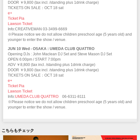
DOOR ￥9,800 (tax incl. /standing plus 1drink charge)
TICKETS ON SALE：OCT 18 sat
e+
Ticket Pia
Lawson Ticket
Info:CREATIVEMAN 03-3499-6669
※Please notice we do not allow children preschool age (5 years old) and
younger to enter the show / venue.
JUN 10 Wed - OSAKA : UMEDA CLUB QUATTRO
Opening DJs : John Maclean DJ Set and Steve Mason DJ Set
OPEN 6:00pm / START 7:00pm
ADV ￥8,800 (tax incl. /standing plus 1drink charge)
DOOR ￥9,800 (tax incl. /standing plus 1drink charge)
TICKETS ON SALE：OCT 18 sat
e+
Ticket Pia
Lawson Ticket
Info:
UMEDA CLUB QUATTRO
06-6311-8111
※Please notice we do not allow children preschool age (5 years old) and
younger to enter the show / venue.
こちらもチェック