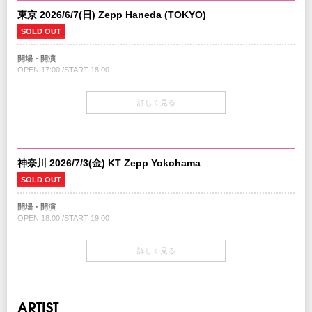
東京 2026/6/7(日) Zepp Haneda (TOKYO)
SOLD OUT
開場・開演
OPEN 17:00 /START 18:00
チケット
詳しく見る
1Fスタンディング ¥7,500-(税込/1drink別)
2F指定席 ¥8,500-(税込/1drink別)
＜追加販売＞
2Fスタンディング ￥7,500-(税込)
神奈川 2026/7/3(金) KT Zepp Yokohama
受付開始：4/11(土)10:00～
SOLD OUT
チケット発売日
4/4（土）10:00〜
開場・開演
OPEN 18:00 /START 19:00
チケット先行
先行情報は
オフィシャルHP
をご確認ください
チケット
詳しく見る
1Fスタンディング 7,500円(税込/1drink別)
プレイガイド
2F指定席：¥8,500（税込/1drink別）
イープラス
ローソンチケット
：Lコード76245
チケット発売日
チケットぴあ
ARTIST
4/4（土）10:00〜