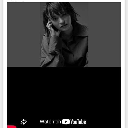
注意事項
チケット先行
※オフィシャルメンバーズサイト「Wavy Club」
詳細・申し込み
先行情報は
オフィシャルHP
をご確認ください
※電子チケットのみのお取り扱いとなります。
※入場整理番号付き
※チケット分配可能
プレイガイド
※営利目的の転売禁止
イープラス
※未就学児入場不可
ローソンチケット
：Lコード76245
※ご購入いただいたチケットの払い戻しは出来ません。（公演延期・中止の場合
チケットぴあ
除く）
注意事項
※ハンディキャップエリアご利用希望の方は
こちら
より申請をお願いします。
※オフィシャルメンバーズサイト「Wavy Club」
詳細・申し込み
※最新の情報は
オフィシャルサイト
にてご確認ください。
※電子チケットのみのお取り扱いとなります。
※入場整理番号付き
INFO
※チケット分配可能
クリエイティブマン：03-3499-6669 (月・水・金 12:00〜16:00)
※営利目的の転売禁止
※未就学児入場不可
※ご購入いただいたチケットの払い戻しは出来ません。（公演延期・中止の場合
主催：クリエイティブマンプロダクション
除く）
企画・制作：
ソニー・ミュージックアーティスツ
※ハンディキャップエリアご利用希望の方は
こちら
より申請をお願いします。
後援：
ソニー・ミュージックレーベルズ
※最新の情報は
オフィシャルサイト
にてご確認ください。
INFO
クリエイティブマン：03-3499-6669 (月・水・金 12:00〜16:00)