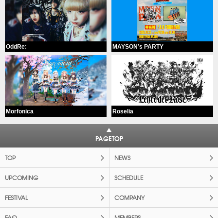
OddRe:
MAYSON’s PARTY
Morfonica
Roselia
PAGETOP
TOP
NEWS
UPCOMING
SCHEDULE
FESTIVAL
COMPANY
FAQ
MEMBERS