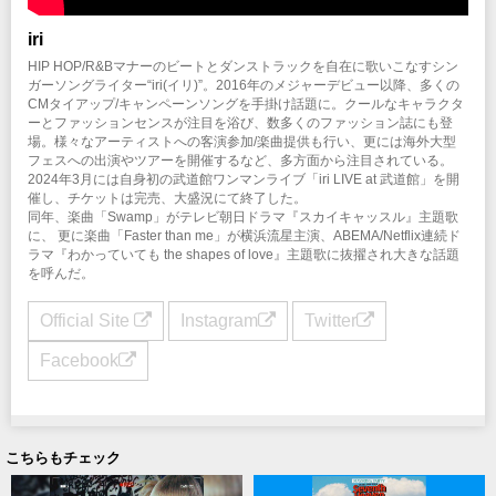
主催：クリエイティブマンプロダクション
企画・制作：
ソニー・ミュージックアーティスツ
iri
後援：
ソニー・ミュージックレーベルズ
HIP HOP/R&Bマナーのビートとダンストラックを自在に歌いこなすシン
ガーソングライター“iri(イリ)”。2016年のメジャーデビュー以降、多くの
CMタイアップ/キャンペーンソングを手掛け話題に。クールなキャラクタ
ーとファッションセンスが注目を浴び、数多くのファッション誌にも登
場。様々なアーティストへの客演参加/楽曲提供も行い、更には海外大型
フェスへの出演やツアーを開催するなど、多方面から注目されている。
2024年3月には自身初の武道館ワンマンライブ「iri LIVE at 武道館」を開
催し、チケットは完売、大盛況にて終了した。
同年、楽曲「Swamp」がテレビ朝日ドラマ『スカイキャッスル』主題歌
に、 更に楽曲「Faster than me」が横浜流星主演、ABEMA/Netflix連続ド
ラマ『わかっていても the shapes of love』主題歌に抜擢され大きな話題
を呼んだ。
Official Site
Instagram
Twitter
Facebook
こちらもチェック