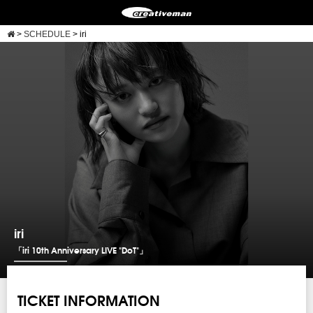
>
SCHEDULE
>
iri
iri
「iri 10th Anniversary LIVE "DoT"」
TICKET INFORMATION