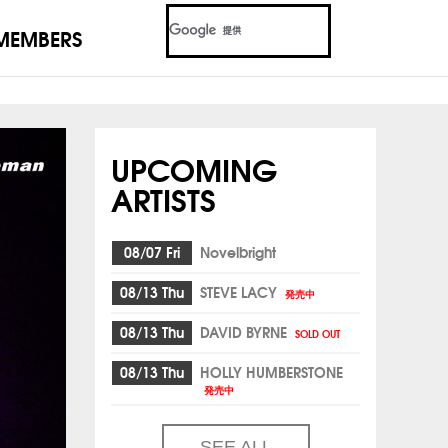
MEMBERS
UPCOMING
ARTISTS
08/07 Fri
Novelbright
08/13 Thu
STEVE LACY
発売中
08/13 Thu
DAVID BYRNE
SOLD OUT
08/13 Thu
HOLLY HUMBERSTONE
発売中
SEE ALL