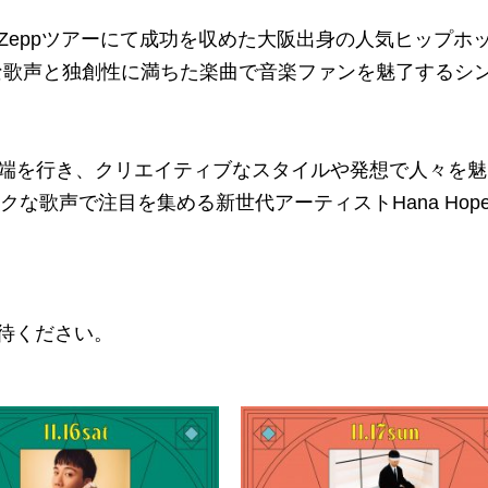
のZeppツアーにて成功を収めた大阪出身の人気ヒップホ
ルな歌声と独創性に満ちた楽曲で音楽ファンを魅了するシ
。
最先端を行き、クリエイティブなスタイルや発想で人々を
クな歌声で注目を集める新世代アーティストHana Hop
待ください。