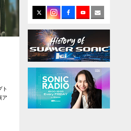
プト
演ア