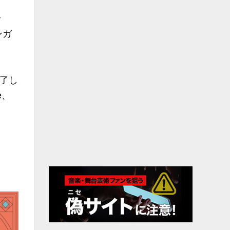
ッ
ンガ
魅了し
e、