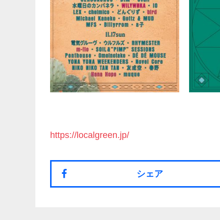
https://localgreen.jp/
シェア