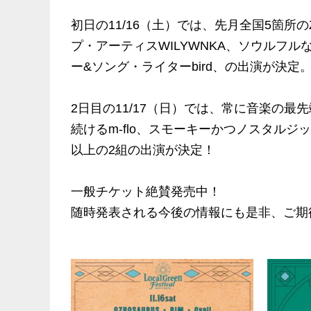
初日の11/16（土）では、先月全国5箇所
プ・アーティスWILYWNKA、ソウルフ
ー&ソング・ライターbird、の出演が決定
2日目の11/17（日）では、常に音楽の
続けるm-flo、スモーキーかつノスタルジッ
以上の2組の出演が決定！
一般チケット絶賛発売中！
随時発表される今後の情報にも是非、ご期