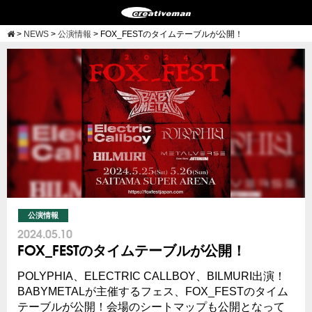
>
NEWS
>
公演情報
>
FOX_FESTのタイムテーブルが公開！
公演情報
2024.05.10
FOX_FESTのタイムテーブルが公開！
POLYPHIA、ELECTRIC CALLBOY、BILMURI出演！
BABYMETALが主催するフェス、FOX_FESTのタイム
テーブルが公開！会場のシートマップも公開となって