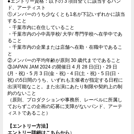
●エントリー資格：以下の 3 項目全てに該当するバン
ド、アーティスト
①メンバーのうち少なくとも1名が下記いずれかに該当
すること
・千葉市内に在住していること
・千葉市内の小中高学校/ 大学/ 専門学校へ在学中であ
ること
・千葉市内の企業または店舗へ在勤・在職中であるこ
と
②メンバーの平均年齢が原則 30 歳代までであること
③JAPAN JAM 2024 の開催日 4 月 28 日(日)・29 日
(月・祝)・5 月 3 日(金・祝)・4 日(土・祝)・5 日(日・
祝) の5日間のうち、いずれも主催者が指定する日程に
出演可能なこと。また出演にあたり制限や契約上の制
約のないこと
（原則、プロダクションや事務所、レーベルに所属し
ておらずこの企画の応募に支障がないバンド、アーテ
ィストであること）
【エントリー方法】
エントリー詳細はこちらから
）