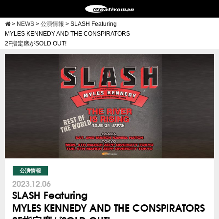
>
NEWS
>
公演情報
>
SLASH Featuring
MYLES KENNEDY AND THE CONSPIRATORS
2F指定席がSOLD OUT!
公演情報
2023.12.06
SLASH Featuring
MYLES KENNEDY AND THE CONSPIRATORS