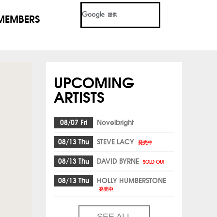
MEMBERS
UPCOMING
ARTISTS
08/07 Fri
Novelbright
08/13 Thu
STEVE LACY
発売中
08/13 Thu
DAVID BYRNE
SOLD OUT
08/13 Thu
HOLLY HUMBERSTONE
発売中
SEE ALL