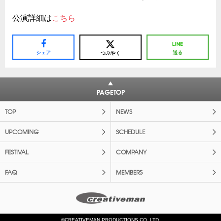
公演詳細は
こちら
シェア
送る
つぶやく
PAGETOP
TOP
NEWS
UPCOMING
SCHEDULE
FESTIVAL
COMPANY
FAQ
MEMBERS
©CREATIVEMAN PRODUCTIONS CO.,LTD.