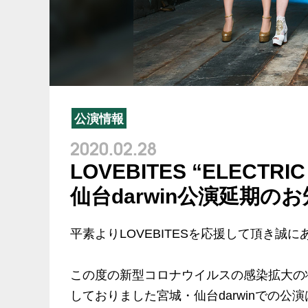
公演情報
2020.02.28
LOVEBITES “ELECTRIC
仙台darwin公演延期の
平素よりLOVEBITESを応援して頂き誠
この度の新型コロナウイルスの感染拡大の状
しておりました宮城・仙台darwinでの