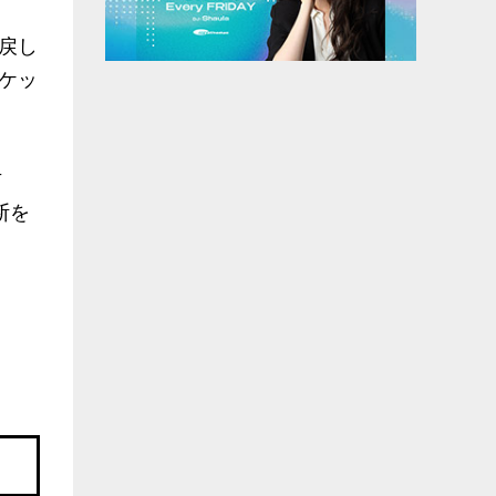
戻し
ケッ
古
断を