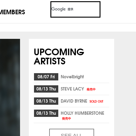
MEMBERS
UPCOMING
ARTISTS
08/07 Fri
Novelbright
08/13 Thu
STEVE LACY
発売中
08/13 Thu
DAVID BYRNE
SOLD OUT
08/13 Thu
HOLLY HUMBERSTONE
発売中
SEE ALL