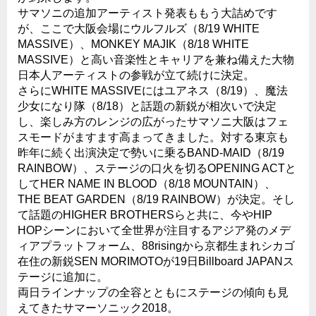
サマソニの追加アーティスト発表ももう大詰めです
が、ここで大阪会場にウルフルズ（8/19 WHITE
MASSIVE）、MONKEY MAJIK（8/18 WHITE
MASSIVE）と高い音楽性とキャリアを兼ね備えた大物
日本人アーティストの参戦が立て続けに決定。
さらにWHITE MASSIVEにはユアネス（8/19）、魔法
少女になり隊（8/18）と話題の新鋭が相次いで決定
し、楽しみ方のレンジの広がったサマソニ大阪はフェ
スモードがますます高まってきました。対する東京も
昨年に続く出演決定で勢いに乗るBAND-MAID（8/19
RAINBOW）、ステージの口火を切るOPENING ACTと
してHER NAME IN BLOOD（8/18 MOUNTAIN）、
THE BEAT GARDEN（8/19 RAINBOW）が決定。そし
て話題のHIGHER BROTHERSらと共に、今やHIP
HOPシーンにおいて全世界が注目するアジア発のメデ
ィアプラットフォーム、88risingから京都生まれシカゴ
在住の新鋭SEN MORIMOTOが19日Billboard JAPANス
テージに追加に。
両日ラインナップの全容とともにステージの傾向も見
えてきたサマーソニック2018。