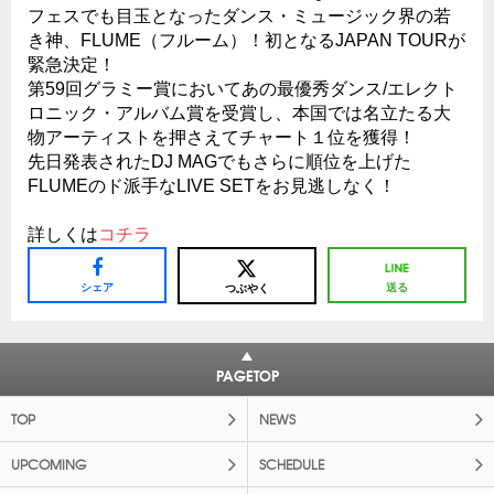
フェスでも目玉となったダンス・ミュージック界の若
き神、FLUME（フルーム）！初となるJAPAN TOURが
緊急決定！
第59回グラミー賞においてあの最優秀ダンス/エレクト
ロニック・アルバム賞を受賞し、本国では名立たる大
物アーティストを押さえてチャート１位を獲得！
先日発表されたDJ MAGでもさらに順位を上げた
FLUMEのド派手なLIVE SETをお見逃しなく！
詳しくは
コチラ
シェア
送る
つぶやく
PAGETOP
TOP
NEWS
UPCOMING
SCHEDULE