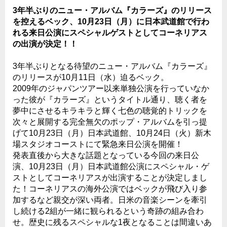
3年半ぶりのニュー・アルバム『カラーズ』のリリース
を控えるベック、10月23日（月）に日本武道館で行わ
れる来日公演にスペシャルゲストとしてコーネリアス
の出演が決定！！
3年半ぶりとなる待望のニュー・アルバム『カラーズ』
のリリースが10月11日（水）迫るベック。
2009年のジャパンツアー以来単独公演を行っていなか
った彼が『カラーズ』というタイトル通り、聴く者を
夢中にさせるキラキラと輝く七色の聴覚的トリックを
次々と展開する完全無欠のポップ・アルバムを引っ提
げて10月23日（月）日本武道館、10月24日（火）新木
場スタジオコーストにて緊急来日公演を開催！
発表直後から大きな話題となっている今回の来日公
演、10月23日（月）日本武道館公演にスペシャル・ゲ
ストとしてコーネリアスが出演することが決定しまし
た！コーネリアスの海外公演ではベックが飛び入り参
加するなど親交が深い両者。日米の音楽シーンを牽引
し続ける2組が一緒に観られるという奇跡の組み合わ
せ。歴史に残るスペシャルな1夜となることは間違いあ