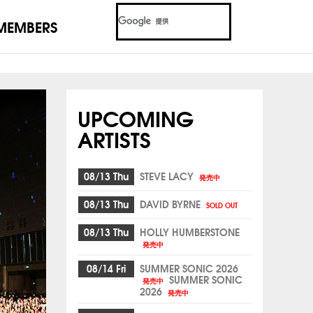
MEMBERS
UPCOMING
ARTISTS
08/13 Thu
STEVE LACY
発売中
08/13 Thu
DAVID BYRNE
SOLD OUT
08/13 Thu
HOLLY HUMBERSTONE
発売中
08/14 Fri
SUMMER SONIC 2026
SUMMER SONIC
発売中
2026
発売中