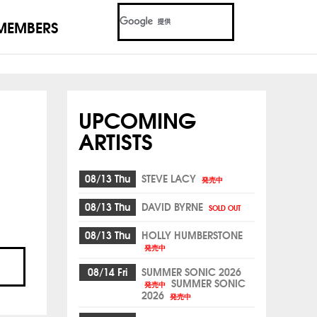
MEMBERS
UPCOMING
ARTISTS
08/13 Thu
STEVE LACY
発売中
08/13 Thu
DAVID BYRNE
SOLD OUT
08/13 Thu
HOLLY HUMBERSTONE
発売中
08/14 Fri
SUMMER SONIC 2026
SUMMER SONIC
発売中
2026
発売中